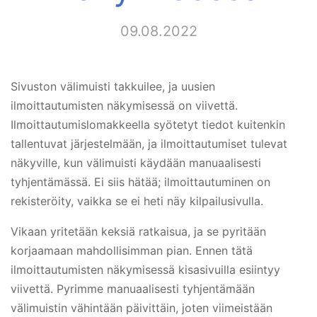
09.08.2022
Sivuston välimuisti takkuilee, ja uusien
ilmoittautumisten näkymisessä on viivettä.
Ilmoittautumislomakkeella syötetyt tiedot kuitenkin
tallentuvat järjestelmään, ja ilmoittautumiset tulevat
näkyville, kun välimuisti käydään manuaalisesti
tyhjentämässä. Ei siis hätää; ilmoittautuminen on
rekisteröity, vaikka se ei heti näy kilpailusivulla.
Vikaan yritetään keksiä ratkaisua, ja se pyritään
korjaamaan mahdollisimman pian. Ennen tätä
ilmoittautumisten näkymisessä kisasivuilla esiintyy
viivettä. Pyrimme manuaalisesti tyhjentämään
välimuistin vähintään päivittäin, joten viimeistään