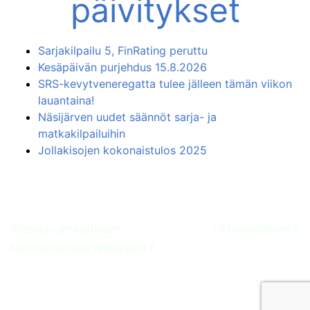
päivitykset
Sarjakilpailu 5, FinRating peruttu
Kesäpäivän purjehdus 15.8.2026
SRS-kevytveneregatta tulee jälleen tämän viikon
lauantaina!
Näsijärven uudet säännöt sarja- ja
matkakilpailuihin
Jollakisojen kokonaistulos 2025
Tietosuojalauseke
Ylläpidon yhteystiedot:
hallinta(ät)nasijarvenkilpailut.fi