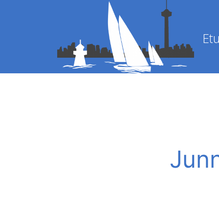
Etu
Junn