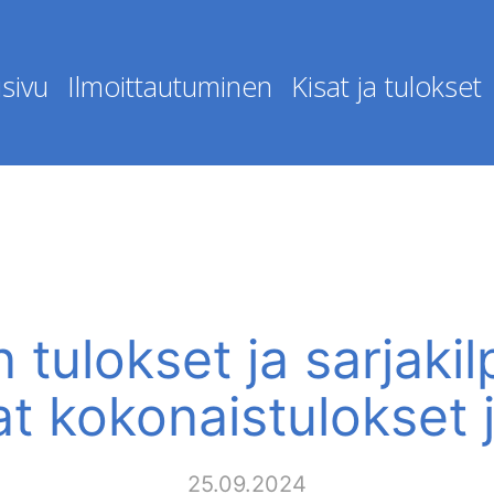
sivu
Ilmoittautuminen
Kisat ja tulokset
n tulokset ja sarjakil
at kokonaistulokset j
25.09.2024