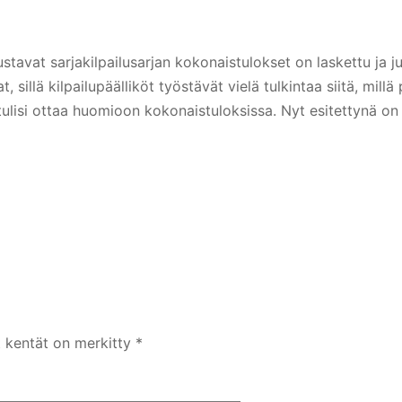
stavat sarjakilpailusarjan kokonaistulokset on laskettu ja ju
, sillä kilpailupäälliköt työstävät vielä tulkintaa siitä, millä
isi ottaa huomioon kokonaistuloksissa. Nyt esitettynä on 
t kentät on merkitty
*