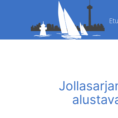
Etu
Jollasarja
alustav