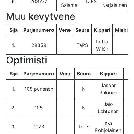
6.
203777
TaPS
Salama
Karjalainen
Muu kevytvene
Sija
Purjenumero
Vene
Seura
Kippari
Miehist
Lotta
1.
29859
TaPS
Wilén
Optimisti
Sija
Purjenumero
Vene
Seura
Kippari
R
Jasper
1.
105 punanen
N
1
Sulonen
Jalo
2.
105
N
Lehtonen
Inka
3.
1078
TaPS
Pohjolainen