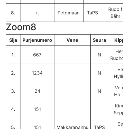
Rudolf
8.
π
Petomaani
TaPS
Bähr
Zoom8
Sija
Purjenumero
Vene
Seura
Kippar
Hertt
1.
667
N
Ruohom
Eelis
2.
1234
N
Hylline
Verner
3.
24
N
Hollant
Kimm
4.
151
Seppäl
Eetu
5.
151
Makkarapannu
TaPS