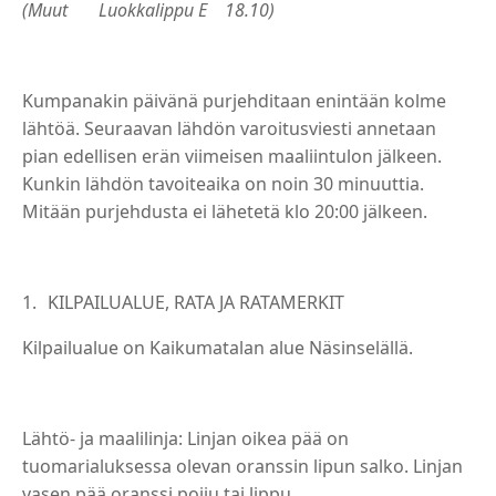
(Muut
Luokkalippu E
18.10)
Kumpanakin päivänä purjehditaan enintään kolme
lähtöä. Seuraavan lähdön varoitusviesti annetaan
pian edellisen erän viimeisen maaliintulon jälkeen.
Kunkin lähdön tavoiteaika on noin 30 minuuttia.
Mitään purjehdusta ei lähetetä klo 20:00 jälkeen.
KILPAILUALUE, RATA JA RATAMERKIT
Kilpailualue on Kaikumatalan alue Näsinselällä.
Lähtö- ja maalilinja: Linjan oikea pää on
tuomarialuksessa olevan oranssin lipun salko. Linjan
vasen pää oranssi poiju tai lippu.