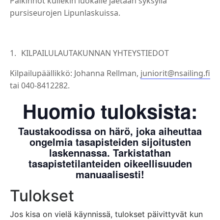
Palkinnot kullekin luokalle jaetaan syksyllä
pursiseurojen Lipunlaskuissa.
KILPAILULAUTAKUNNAN YHTEYSTIEDOT
Kilpailupäällikkö: Johanna Rellman,
juniorit@nsailing.fi
tai 040-8412282.
Huomio tuloksista:
Taustakoodissa on härö, joka aiheuttaa
ongelmia tasapisteiden sijoitusten
laskennassa. Tarkistathan
tasapistetilanteiden oikeellisuuden
manuaalisesti!
Tulokset
Jos kisa on vielä käynnissä, tulokset päivittyvät kun