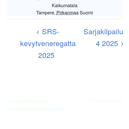
Kaikumatala
Tampere
,
Pirkanmaa
Suomi
SRS-
Sarjakilpailu
kevytveneregatta
4 2025
2025
Tietosuojalauseke
Ylläpidon yhteystiedot:
hallinta(ät)nasijarvenkilpailut.fi