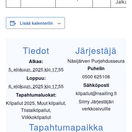
Jalkan
Lisää kalenteriin
Tiedot
Järjestäjä
Näsijärven Purjehdusseura
Alkaa:
Puhelin
5. elokuun, 2025 klo 17:55
0500 625108
Loppuu:
Sähköposti
6. elokuun, 2025 klo 17:55
kilpailut@nsailing.fi
Tapahtumaluokat:
Siirry Järjestäjän
Kilpailut 2025
,
Muut kilpailut
,
verkkosivuille
Tiistaikilpailut
,
Viikkokilpailut
Tapahtumapaikka