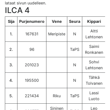
lataat sivun uudelleen.
ILCA 4
Sija
Purjenumero
Vene
Seura
Kippari
Altti
1.
167631
Meripiste
N
Lehtonen
Saimi
2.
96
TaPS
Ronkanen
Sohvi
3.
201023
N
Lehtonen
Tähkä
4.
195500
N
Tolvanen
Lassi
5.
221434
Riku
TaPS
Luoto
Sininen
Leo