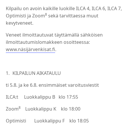
Kilpailu on avoin kaikille luokille ILCA 4, ILCA 6, ILCA 7,
8
Optimisti ja Zoom
sekä tarvittaessa muut
kevytveneet.
Veneet ilmoittautuvat täyttämällä sähköisen
ilmoittautumislomakkeen osoitteessa:
www.näsijärvenkisat.fi
.
KILPAILUN AIKATAULU
ti 5.8. ja ke 6.8. ensimmäiset varoitusviestit
ILCA:t
Luokkalippu B
klo 17:55
8
Zoom
Luokkalippu K klo 18:00
Optimisti
Luokkalippu F klo 18:05