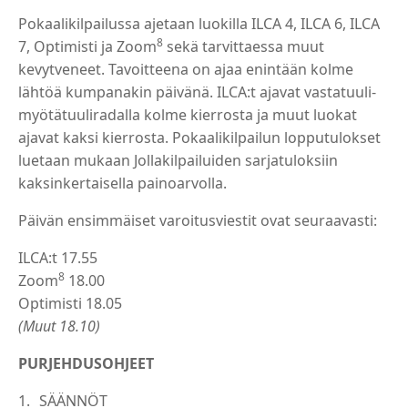
Pokaalikilpailussa ajetaan luokilla ILCA 4, ILCA 6, ILCA
8
7, Optimisti ja Zoom
sekä tarvittaessa muut
kevytveneet. Tavoitteena on ajaa enintään kolme
lähtöä kumpanakin päivänä. ILCA:t ajavat vastatuuli-
myötätuuliradalla kolme kierrosta ja muut luokat
ajavat kaksi kierrosta. Pokaalikilpailun lopputulokset
luetaan mukaan Jollakilpailuiden sarjatuloksiin
kaksinkertaisella painoarvolla.
Päivän ensimmäiset varoitusviestit ovat seuraavasti:
ILCA:t 17.55
8
Zoom
18.00
Optimisti 18.05
(Muut 18.10)
PURJEHDUSOHJEET
SÄÄNNÖT