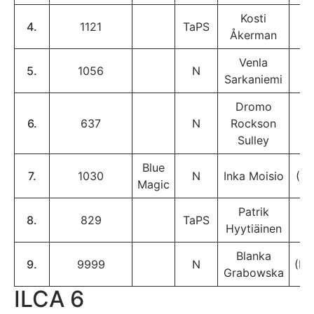
Kosti
4.
1121
TaPS
Åkerman
Venla
5.
1056
N
Sarkaniemi
Dromo
6.
637
N
Rockson
Sulley
Blue
7.
1030
N
Inka Moisio
(D
Magic
Patrik
8.
829
TaPS
Hyytiäinen
Blanka
9.
9999
N
(D
Grabowska
ILCA 6