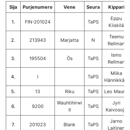
Sija
Purjenumero
Vene
Seura
Kippari
Eppu
1.
FIN-201024
TaPS
Kiiskilä
Teemu
2.
213943
Marjatta
N
Rellman
Ismo
3.
195504
Ös
TaPS
Rellman
Miika
4.
I
TaPS
Hännikkälä
5.
13
Riku
TaPS
Leo Maunu
Wauhtihirwi
Jyri
6.
9200
TaPS
II
Kaivosoja
Jarno
7.
201023
Blank
TaPS
Laitinen