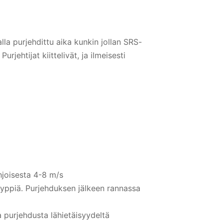
lla purjehdittu aika kunkin jollan SRS-
urjehtijat kiittelivät, ja ilmeisesti
hjoisesta 4-8 m/s
i tyyppiä. Purjehduksen jälkeen rannassa
 purjehdusta lähietäisyydeltä