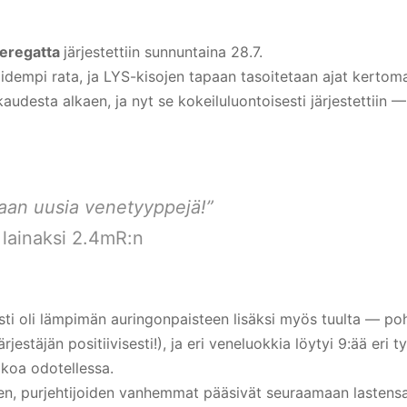
eregatta
järjestettiin sunnuntaina 28.7.
idempi rata, ja LYS-kisojen tapaan tasoitetaan ajat kertoma
kaudesta alkaen, ja nyt se kokeiluluontoisesti järjestettiin — P
maan uusia venetyyppejä!”
n lainaksi 2.4mR:n
sesti oli lämpimän auringonpaisteen lisäksi myös tuulta — po
ärjestäjän positiivisesti!), ja eri veneluokkia löytyi 9:ää er
jakoa odotellessa.
en, purjehtijoiden vanhemmat pääsivät seuraamaan lastensa