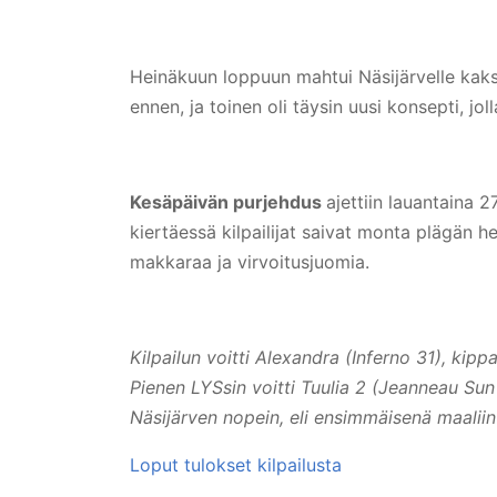
Heinäkuun loppuun mahtui Näsijärvelle kaksi
ennen, ja toinen oli täysin uusi konsepti, jo
Kesäpäivän purjehdus
ajettiin lauantaina 2
kiertäessä kilpailijat saivat monta plägän h
makkaraa ja virvoitusjuomia.
Kilpailun voitti Alexandra (Inferno 31), kip
Pienen LYSsin voitti Tuulia 2 (Jeanneau Su
Näsijärven nopein, eli ensimmäisenä maaliin 
Loput tulokset kilpailusta