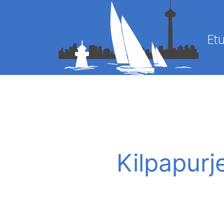
Etu
Kilpapurj