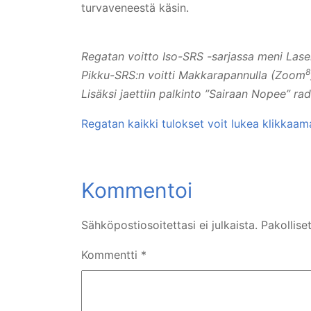
turvaveneestä käsin.
Regatan voitto Iso-SRS -sarjassa meni Laser 4
8
Pikku-SRS:n voitti Makkarapannulla (Zoom
Lisäksi jaettiin palkinto ”Sairaan Nopee” r
Regatan kaikki tulokset voit lukea klikkaama
Sähköpostiosoitettasi ei julkaista.
Pakollise
Kommentti
*