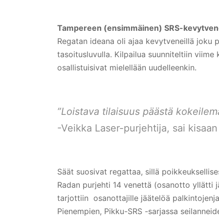
Tampereen (ensimmäinen) SRS-kevytven
Regatan ideana oli ajaa kevytveneillä joku p
tasoitusluvulla. Kilpailua suunniteltiin viime 
osallistuisivat mielellään uudelleenkin.
”Loistava tilaisuus päästä kokeile
-Veikka Laser-purjehtija, sai kisaa
Säät suosivat regattaa, sillä poikkeukselli
Radan purjehti 14 venettä (osanotto yllätti j
tarjottiin osanottajille jäätelöä palkintojen
Pienempien, Pikku-SRS -sarjassa seilanneid