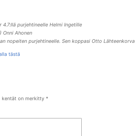
.7:llä purjehtineelle Helmi Ingetille
) Onni Ahonen
adan nopeiten purjehtineelle. Sen koppasi Otto Lähteenkorva
lla tästä
t kentät on merkitty
*