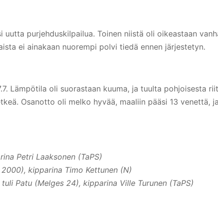
 uutta purjehduskilpailua. Toinen niistä oli oikeastaan van
llaista ei ainakaan nuorempi polvi tiedä ennen järjestetyn.
7.7. Lämpötila oli suorastaan kuuma, ja tuulta pohjoisesta rii
etkeä. Osanotto oli melko hyvää, maaliin pääsi 13 venettä, j
parina Petri Laaksonen (TaPS)
n 2000), kipparina Timo Kettunen (N)
tuli Patu (Melges 24), kipparina Ville Turunen (TaPS)