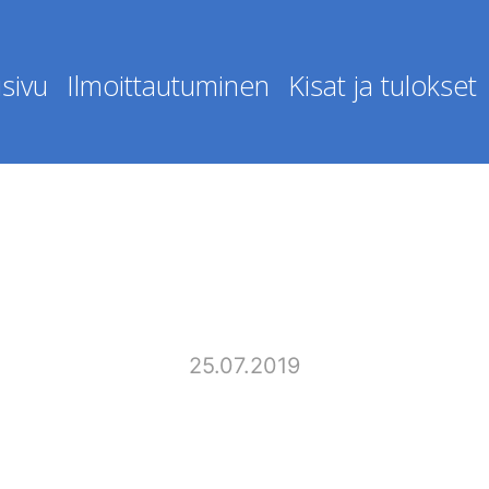
sivu
Ilmoittautuminen
Kisat ja tulokset
25.07.2019