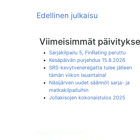
Viimeisimmät päivitykse
Sarjakilpailu 5, FinRating peruttu
Kesäpäivän purjehdus 15.8.2026
SRS-kevytveneregatta tulee jälleen
tämän viikon lauantaina!
Näsijärven uudet säännöt sarja- ja
matkakilpailuihin
Jollakisojen kokonaistulos 2025
Ylläpidon yhteystiedot: