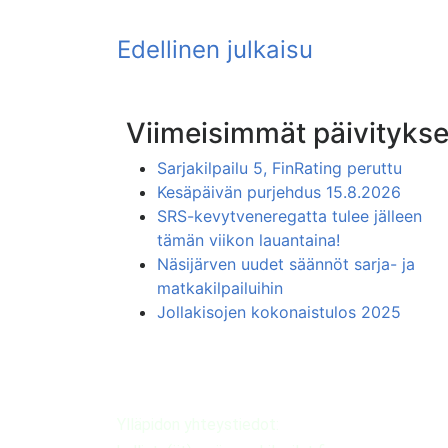
Viimeisimmät päivitykse
Sarjakilpailu 5, FinRating peruttu
Kesäpäivän purjehdus 15.8.2026
SRS-kevytveneregatta tulee jälleen
tämän viikon lauantaina!
Näsijärven uudet säännöt sarja- ja
matkakilpailuihin
Jollakisojen kokonaistulos 2025
Ylläpidon yhteystiedot: