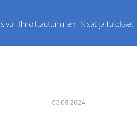
sivu
Ilmoittautuminen
Kisat ja tulokset
05.09.2024