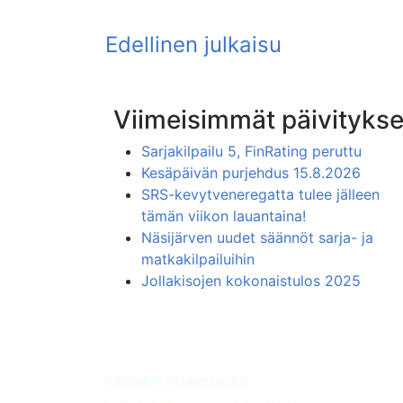
Viimeisimmät päivitykse
Sarjakilpailu 5, FinRating peruttu
Kesäpäivän purjehdus 15.8.2026
SRS-kevytveneregatta tulee jälleen
tämän viikon lauantaina!
Näsijärven uudet säännöt sarja- ja
matkakilpailuihin
Jollakisojen kokonaistulos 2025
Ylläpidon yhteystiedot: