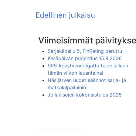
Viimeisimmät päivitykse
Sarjakilpailu 5, FinRating peruttu
Kesäpäivän purjehdus 15.8.2026
SRS-kevytveneregatta tulee jälleen
tämän viikon lauantaina!
Näsijärven uudet säännöt sarja- ja
matkakilpailuihin
Jollakisojen kokonaistulos 2025
Ylläpidon yhteystiedot: