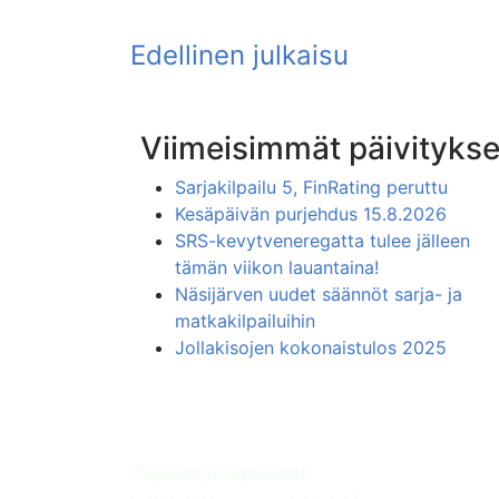
Viimeisimmät päivitykse
Sarjakilpailu 5, FinRating peruttu
Kesäpäivän purjehdus 15.8.2026
SRS-kevytveneregatta tulee jälleen
tämän viikon lauantaina!
Näsijärven uudet säännöt sarja- ja
matkakilpailuihin
Jollakisojen kokonaistulos 2025
Ylläpidon yhteystiedot: