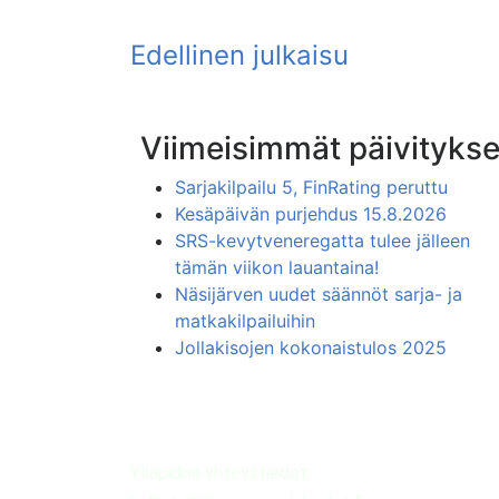
Viimeisimmät päivitykse
Sarjakilpailu 5, FinRating peruttu
Kesäpäivän purjehdus 15.8.2026
SRS-kevytveneregatta tulee jälleen
tämän viikon lauantaina!
Näsijärven uudet säännöt sarja- ja
matkakilpailuihin
Jollakisojen kokonaistulos 2025
Ylläpidon yhteystiedot: