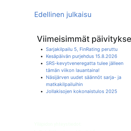
Viimeisimmät päivitykse
Sarjakilpailu 5, FinRating peruttu
Kesäpäivän purjehdus 15.8.2026
SRS-kevytveneregatta tulee jälleen
tämän viikon lauantaina!
Näsijärven uudet säännöt sarja- ja
matkakilpailuihin
Jollakisojen kokonaistulos 2025
Ylläpidon yhteystiedot: