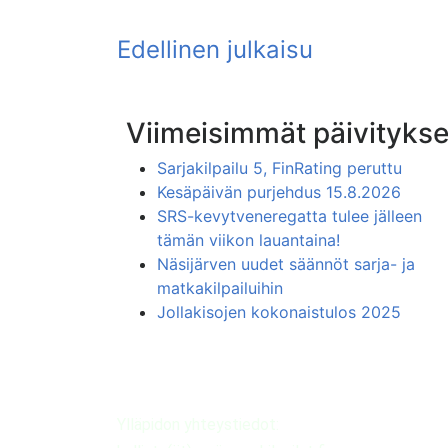
Viimeisimmät päivitykse
Sarjakilpailu 5, FinRating peruttu
Kesäpäivän purjehdus 15.8.2026
SRS-kevytveneregatta tulee jälleen
tämän viikon lauantaina!
Näsijärven uudet säännöt sarja- ja
matkakilpailuihin
Jollakisojen kokonaistulos 2025
Ylläpidon yhteystiedot: