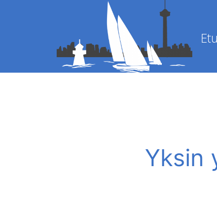
Etu
Yksin 