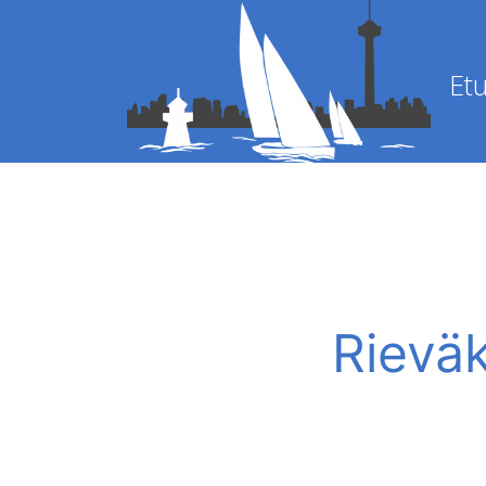
Etu
Rieväk