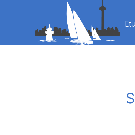
Etu
S