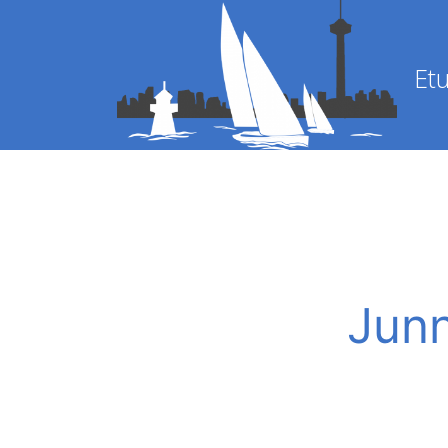
Etu
Junn