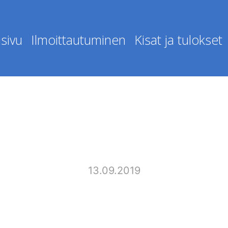
sivu
Ilmoittautuminen
Kisat ja tulokset
13.09.2019