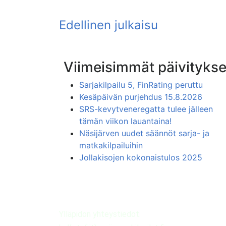
Viimeisimmät päivitykse
Sarjakilpailu 5, FinRating peruttu
Kesäpäivän purjehdus 15.8.2026
SRS-kevytveneregatta tulee jälleen
tämän viikon lauantaina!
Näsijärven uudet säännöt sarja- ja
matkakilpailuihin
Jollakisojen kokonaistulos 2025
Ylläpidon yhteystiedot: