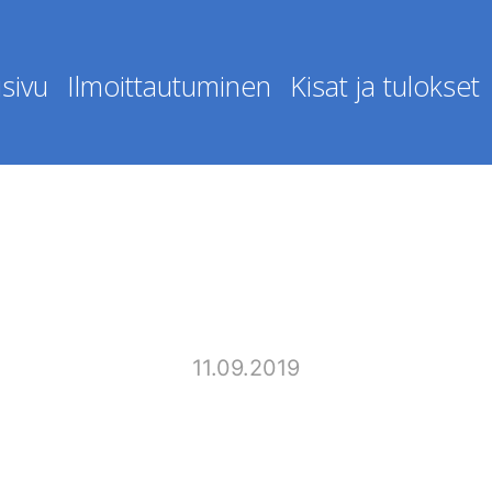
sivu
Ilmoittautuminen
Kisat ja tulokset
11.09.2019