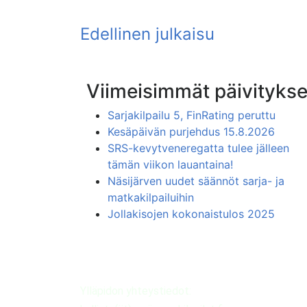
Viimeisimmät päivitykse
Sarjakilpailu 5, FinRating peruttu
Kesäpäivän purjehdus 15.8.2026
SRS-kevytveneregatta tulee jälleen
tämän viikon lauantaina!
Näsijärven uudet säännöt sarja- ja
matkakilpailuihin
Jollakisojen kokonaistulos 2025
Ylläpidon yhteystiedot: