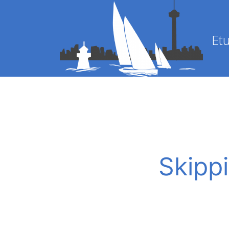
Etu
Skippi