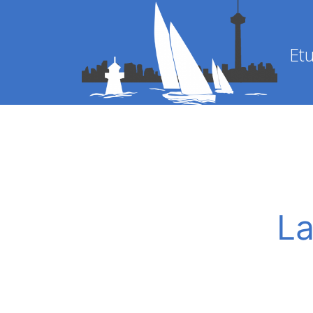
Etu
La