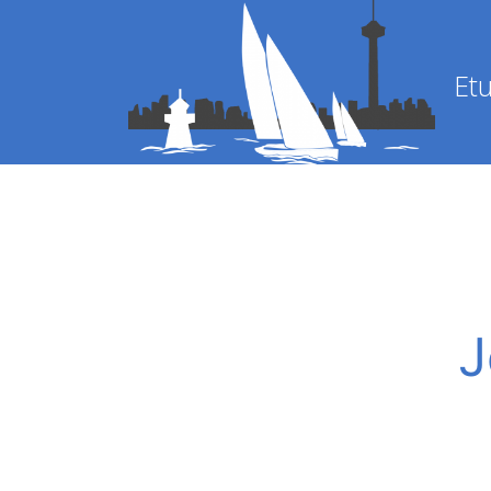
Etu
J