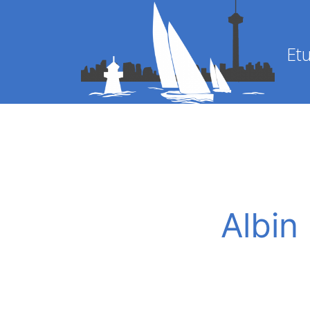
Etu
Albin