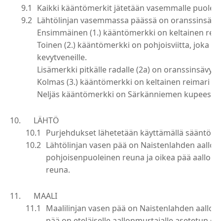
Kaikki kääntömerkit jätetään vasemmalle puolelle,
Lähtölinjan vasemmassa päässä on oranssinsävyi
Ensimmäinen (1.) kääntömerkki on keltainen reim
Toinen (2.) kääntömerkki on pohjoisviitta, joka t
kevytveneille.
Lisämerkki pitkälle radalle (2a) on oranssinsävyin
Kolmas (3.) kääntömerkki on keltainen reimari Li
Neljäs kääntömerkki on Särkänniemen kupeessa ol
LÄHTÖ
Purjehdukset lähetetään käyttämällä sääntöä 
Lähtölinjan vasen pää on Naistenlahden aallon
pohjoisenpuoleinen reuna ja oikea pää aallonmu
reuna.
MAALI
Maalilinjan vasen pää on Naistenlahden aallonm
pää on eteläiselle aallonmurtajalle asetetun or