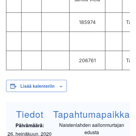
185974
TaP
N
206761
TaP
Lisää kalenteriin
Tiedot
Tapahtumapaikka
Naistenlahden aallonmurtajan
Päivämäärä:
edusta
26. heinäkuun, 2020