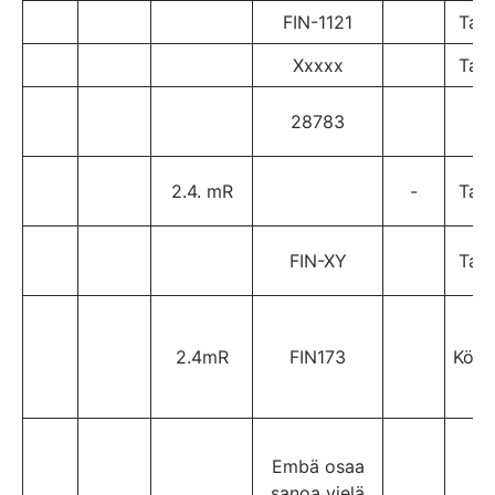
FIN-1121
TaP
Xxxxx
TaP
28783
N
2.4. mR
-
TaP
FIN-XY
TaP
2.4mR
FIN173
Köy
Embä osaa
N
sanoa vielä