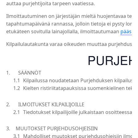
auttaa purjehtijoita tarpeen vaatiessa.
Ilmoittautuminen on järjestäjän mieltä huojentavaa tehdä
tapahtumapäivänä rannassa, jolloin tietoja ei pysty lom
etukäteen sovitulla lainajollalla, ilmoittautumaan
pääset 
Kilpailulautakunta varaa oikeuden muuttaa purjehdusohjei
PURJEH
SÄÄNNÖT
Kilpailussa noudatetaan Purjehduksen kilpailusää
Kielten ristiriitatapauksissa suomenkielinen tekst
ILMOITUKSET KILPAILIJOILLE
Tiedotukset kilpailijoille julkaistaan osoitteessa
nä
MUUTOKSET PURJEHDUSOHJEISIIN
Mahdolliset muutokset purjehdusohjeisiin ilmoi