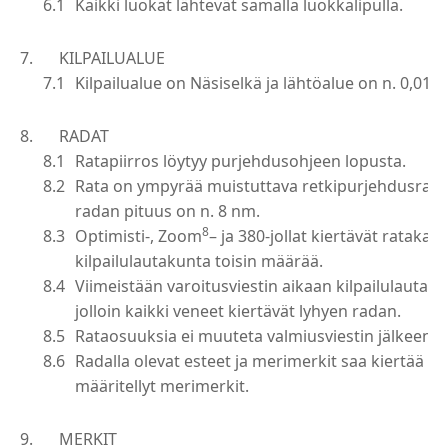
Kaikki luokat lähtevät samalla luokkalipulla.
KILPAILUALUE
Kilpailualue on Näsiselkä ja lähtöalue on n. 0,01 
RADAT
Ratapiirros löytyy purjehdusohjeen lopusta.
Rata on ympyrää muistuttava retkipurjehdusrata N
radan pituus on n. 8 nm.
8
Optimisti-, Zoom
– ja 380-jollat kiertävät rataka
kilpailulautakunta toisin määrää.
Viimeistään varoitusviestin aikaan kilpailulauta
jolloin kaikki veneet kiertävät lyhyen radan.
Rataosuuksia ei muuteta valmiusviestin jälkeen.
Radalla olevat esteet ja merimerkit saa kiertää m
määritellyt merimerkit.
MERKIT