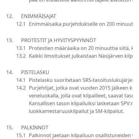
ENIMMÄISAJAT
Enimmäisaika purjehdukselle on 200 minuuttia
PROTESTIT JA HYVITYSPYYNNÖT
Protestien määräaika on 20 minuuttia siitä, kun
Kaikki ilmoitukset julkaistaan Näsijärven kilpail
PISTELASKU
Pistelasku suoritetaan SRS-tasoituslukujärjeste
Purjehtijat, jotka ovat vuoden 2015 jälkeen kilpa
veneluokalla, jolla ovat kilpailleet, saavat tas
Kansallisen tason kilpailuiksi lasketaan SPV:n 
luokkamestaruuskilpailut ja SM-kilpailut.
PALKINNOT
Palkinnot jaetaan kilpailuun osallistuneiden ven