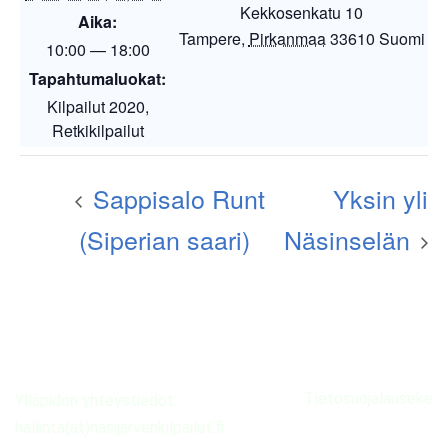
Kekkosenkatu 10
Aika:
Tampere
,
Pirkanmaa
33610
Suomi
10:00 — 18:00
Tapahtumaluokat:
Kilpailut 2020
,
Retkikilpailut
Sappisalo Runt
Yksin yli
(Siperian saari)
Näsinselän
Tietosuojalauseke
Ylläpidon yhteystiedot:
hallinta(ät)nasijarvenkilpailut.fi