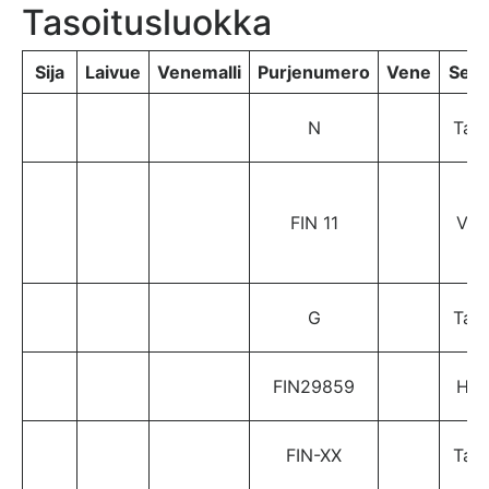
Tasoitusluokka
Sija
Laivue
Venemalli
Purjenumero
Vene
Seur
N
TaP
FIN 11
V-7
G
TaP
FIN29859
HS
FIN-XX
TaP